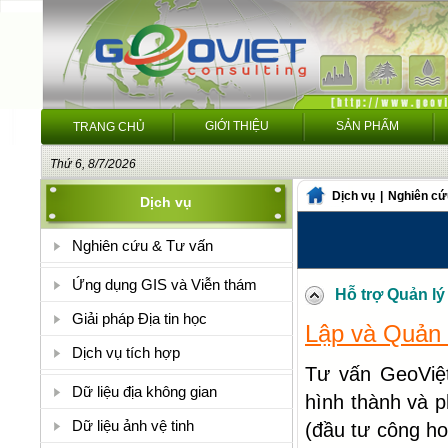
GIỚI THIỆU
SẢN PHẨM
TRANG CHỦ
Thứ 6, 8/7/2026
Dịch vụ
|
Nghiên cứu
Dịch vụ
Nghiên cứu & Tư vấn
Ứng dụng GIS và Viễn thám
Hỗ trợ Quản lý
Giải pháp Địa tin học
Lập và Quản 
Dịch vụ tích hợp
Tư vấn GeoViệt
Dữ liệu địa không gian
hình thành và p
Dữ liệu ảnh vệ tinh
(đầu tư công ho