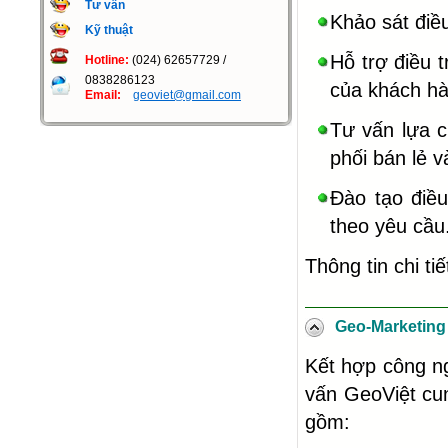
Tư vấn
Khảo sát điề
Kỹ thuật
Hỗ trợ điều t
Hotline:
(024) 62657729 /
0838286123
của khách hà
Email:
geoviet@gmail.com
Tư vấn lựa c
phối bán lẻ 
Đào tạo điều
theo yêu cầu
Thông tin chi tiế
Geo-Marketing
Kết hợp công ng
vấn GeoViệt cu
gồm: