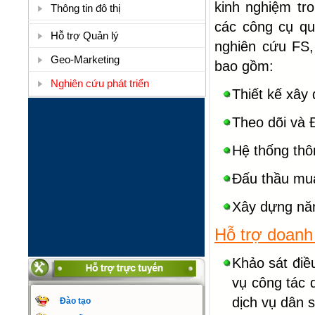
kinh nghiệm tr
Thông tin đô thị
các công cụ qu
Hỗ trợ Quản lý
nghiên cứu FS, 
Geo-Marketing
bao gồm:
Nghiên cứu phát triển
Thiết kế xây 
Theo dõi và Đ
Hệ thống thôn
Đấu thầu mu
Xây dựng năn
Hỗ trợ doanh
Khảo sát điề
vụ công tác 
dịch vụ dân s
Đào tạo