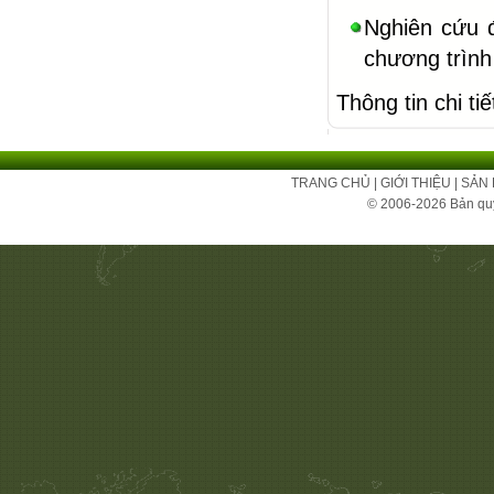
Nghiên cứu đ
chương trình
Thông tin chi tiế
TRANG CHỦ
|
GIỚI THIỆU
|
SẢN
© 2006-2026 Bản qu