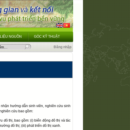
 LIỆU NGUỒN
GÓC KỸ THUẬT
Đăng nhập
ệc nhận hướng dẫn sinh viên, nghiên cứu sinh
g nghiên cứu bao gồm:
 đô thị, bao gồm: (i) biến động đô thị và tác
ường đô thị; (iii) phát triển đô thị xanh.