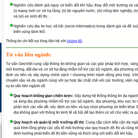
Nghiên cứu đánh giá nguy cơ biến đổi khí hậu, thay đổi môi trường và cá
(i) mạng lưới cơ sở hạ tầng; (ii) tài nguyên nước; (iii) nông lâm nghiệp; (
và (vi) an sinh đô thị…
Nghiên cứu địa tin học xã hội (socio-informatics) trong đánh giá và đề xu
triển vùng lãnh thổ.
Thông tin chi tiết vui lòng liên hệ với
chúng tôi
.
Tư vấn liên ngành:
Tư vấn GeoViệt cung cấp thông tin không gian và các giải pháp tích hợp, sáng 
môi trường, đất đai và cơ sở hạ tầng nhằm hỗ trợ các bộ ngành, địa phương và
định ưu tiên và xây dựng chính sách / chương trình hành động phù hợp. Với
chuyên sâu và đa ngành cùng với sự hợp tác chặt chẽ với các trường, viện n
vụ tư vấn liên ngành về:
Quy hoạch không gian chiến lược:
Xây dựng hệ thống thông tin đa ngành
và từng địa phương nhằm hỗ trợ các bộ ngành, địa phương, khu vực tư 
phân tích các vấn đề, xác định ưu tiên và lựa chọn phương án triển khai. Đ
địa không gian với thông tin kinh tế xã hội để tạo thêm cơ sở cho việc ra q
Quy hoạch và quản lý môi trường đô thị:
Cung cấp cách tiếp cận đa ngà
quá trình lồng ghép các yếu tố môi trường vào quy hoạch đô thị và cũng 
định hướng phát triển đô thị bền vững và thích ứng với biến đổi khí hậu.