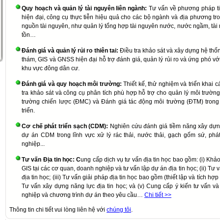
Quy hoạch và quản lý tài nguyên liên ngành:
Tư vấn về phương pháp ti
hiện đại, công cụ thực tiễn hiệu quả cho các bộ ngành và địa phương tro
nguồn tài nguyên, như quản lý tổng hợp tài nguyên nước, nước ngầm, tài 
tồn…
Đánh giá và quản lý rủi ro thiên tai:
Điều tra khảo sát và xây dựng hệ thốn
thám, GIS và GNSS hiện đại hỗ trợ đánh giá, quản lý rủi ro và ứng phó với 
khu vực đông dân cư.
Đánh giá và quy hoạch môi trường:
Thiết kế, thử nghiệm và triển khai
tra khảo sát và công cụ phân tích phù hợp hỗ trợ cho quản lý môi trườ
trường chiến lược (ĐMC) và Đánh giá tác động môi trường (ĐTM) trong 
triển.
Cơ chế phát triển sạch (CDM):
Nghiên cứu đánh giá tiềm năng xây dựng
dự án CDM trong lĩnh vực xử lý rác thải, nước thải, gạch gốm sứ, phát
nghiệp...
Tư vấn Địa tin học: C
ung cấp dịch vụ tư vấn địa tin học bao gồm: (i) Khả
GIS tại các cơ quan, doanh nghiệp và tư vấn lập dự án địa tin học; (ii) Tư
địa tin học; (iii) Tư vấn giải pháp địa tin học bao gồm (thiết lập và tích h
Tư vấn xây dựng năng lực địa tin học; và (v) Cung cấp ý kiến tư vấn v
nghiệp và chương trình dự án theo yêu cầu…
Chi tiết >>
Thông tin chi tiết vui lòng liên hệ với
chúng tôi
.