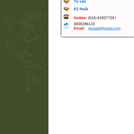
Tư vấn
Kỹ thuật
Hotline:
(024) 62657729 /
0838286123
Email:
geoviet@gmail.com