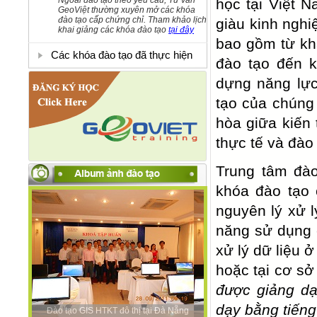
Ngoài đào tạo theo yêu cầu, Tư vấn
học tại Việt 
GeoViệt thường xuyên mở các khóa
đào tạo cấp chứng chỉ. Tham khảo lịch
giàu kinh nghi
khai giảng các khóa đào tạo
tại đây
bao gồm từ khâ
Các khóa đào tạo đã thực hiện
đào tạo đến k
dựng năng lực
tạo của chúng
hòa giữa kiến 
thực tế và đào
Trung tâm đào
khóa đào tạo 
nguyên lý xử l
năng sử dụng 
xử lý dữ liệu 
hoặc tại cơ s
được giảng dạ
dạy bằng tiếng
Đào tạo GIS HTKT đô thị tại Đà Nẵng