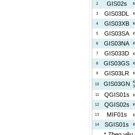
GIS02s
2
K
GIS03DL
3
K
GIS03XB
4
K
GIS03SA
5
K
GIS03NA
6
K
GIS033D
7
K
GIS03GS
8
K
GIS03LR
9
K
K
GIS03GN
10
S
QGIS01s
11
K
QGIS02s
12
K
MIF01s
13
K
SGIS01s
14
K
* Theo yêu