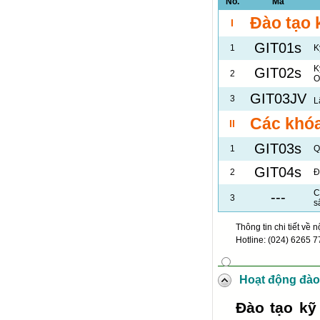
No.
Mã
Đào tạo 
I
GIT01s
1
K
K
GIT02s
2
O
GIT03JV
3
L
Các khóa
II
GIT03s
1
Q
GIT04s
2
Đ
C
---
3
s
Thông tin chi tiết về 
Hotline: (024)
6265 7
Hoạt động đào
Đào tạo kỹ