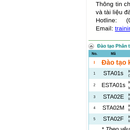
Thông tin ch
và tài liệu đ
Hotline:
Email:
train
Đào tạo Phân t
No.
Mã
Đào tạo 
I
K
STA01s
1
(
K
ESTA01s
2
l
K
STA02E
3
l
K
STA02M
4
l
K
STA02F
5
l
* Theo yêu