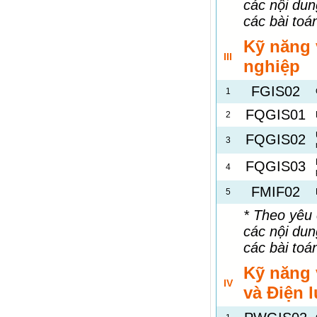
các nội du
các bài toá
Kỹ năng
III
nghiệp
FGIS02
1
FQGIS01
2
FQGIS02
3
FQGIS03
4
FMIF02
5
* Theo yêu 
các nội du
các bài toá
Kỹ năng
IV
và Điện 