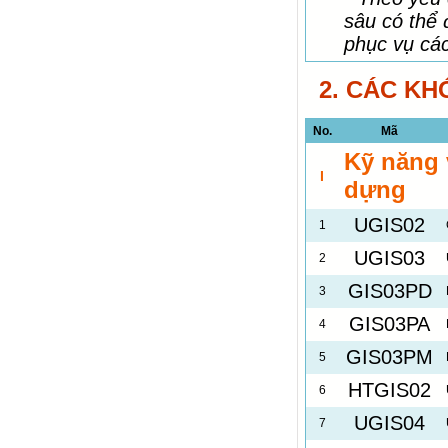
sâu có thể 
phục vụ các
2. CÁC KH
No.
Mã
Kỹ năng 
I
dựng
UGIS02
1
UGIS03
2
GIS03PD
3
GIS03PA
4
GIS03PM
5
HTGIS02
6
UGIS04
7