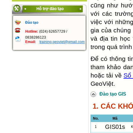
cũng như hướn
với các trườn
việc với nhữn
Đào tạo
gia của chúng 
Hotline:
(024) 62657729 /
và địa tin học
0838286123
Email:
training.geoviet@gmail.com
trong quá trình
Để có thông ti
tham khảo dan
hoặc tải về
Sổ 
GeoViệt.
Đào tạo GIS
1. CÁC KH
No.
Mã
GIS01s
1
K