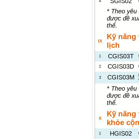
SGIS02
4
* Theo yêu
được đề xu
thể.
Kỹ năng 
IX
lịch
CGIS03T
1
CGIS03D
2
CGIS03M
3
* Theo yêu
được đề xu
thể.
Kỹ năng 
X
khỏe cộ
HGIS02
1