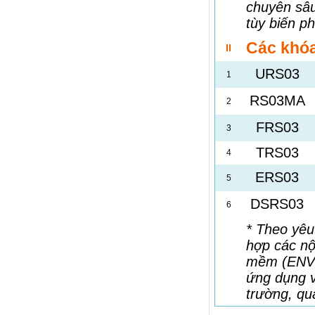
chuyên sâu
tùy biến ph
Các khóa
II
URS03
1
RS03MA
2
FRS03
3
TRS03
4
ERS03
5
DSRS03
6
* Theo yêu
hợp các nộ
mềm (ENVI
ứng dụng v
trường, quả