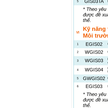
GIS03TA
5
* Theo yêu
được đề xu
thể.
Kỹ năng 
VI
Môi trườ
EGIS02
1
WGIS02
2
WGIS03
3
WGIS04
4
GWGIS02
5
EGIS03
6
* Theo yêu
được đề xu
thể.