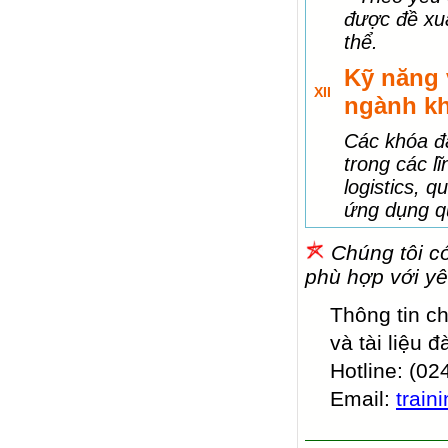
được đề xu
thể.
Kỹ năng 
XII
ngành k
Các khóa đ
trong các l
logistics, 
ứng dụng qu
Chúng tôi có
phù hợp với y
Thông tin ch
và tài liệu đ
Hotline: (02
Email:
train