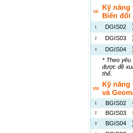
Kỹ năng 
VII
Biến đổi
DGIS02
1
DGIS03
2
DGIS04
3
* Theo yêu
được đề xu
thể.
Kỹ năng 
VIII
và Geoma
BGIS02
1
BGIS03
2
BGIS04
3