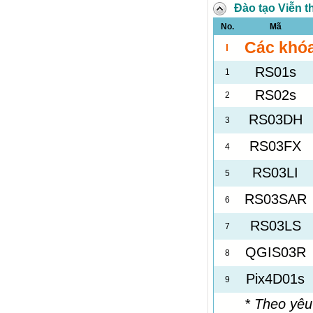
Đào tạo Viễn 
No.
Mã
Các khóa
I
RS01s
1
RS02s
2
RS03DH
3
RS03FX
4
RS03LI
5
RS03SAR
6
RS03LS
7
QGIS03R
8
Pix4D01s
9
* Theo yêu