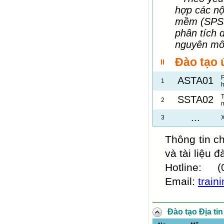
hợp các nộ
mềm (SPSS,
phân tích d
nguyên môi
Đào tạo 
II
P
ASTA01
1
h
T
SSTA02
2
m
...
3
X
Thông tin ch
và tài liệu đ
Hotline:
Email:
train
Đào tạo Địa ti