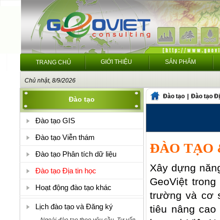
GIỚI THIỆU
SẢN PHẨM
TRANG CHỦ
Chủ nhật, 8/9/2026
Đào tạo
|
Đào tạo Đị
Đào tạo
Đào tạo GIS
Đào tạo Viễn thám
ĐÀO TẠO 
Đào tạo Phân tích dữ liệu
Xây dựng năng
Đào tạo Địa tin học
GeoViệt trong
Hoạt động đào tạo khác
trường và cơ 
Lịch đào tạo và Đăng ký
tiêu nâng cao