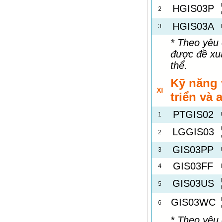
HGIS03P
2
HGIS03A
3
* Theo yêu
được đề xu
thể.
Kỹ năng 
XI
triển và
PTGIS02
1
LGGIS03
2
GIS03PP
3
GIS03FF
4
GIS03US
5
GIS03WC
6
* Theo yêu