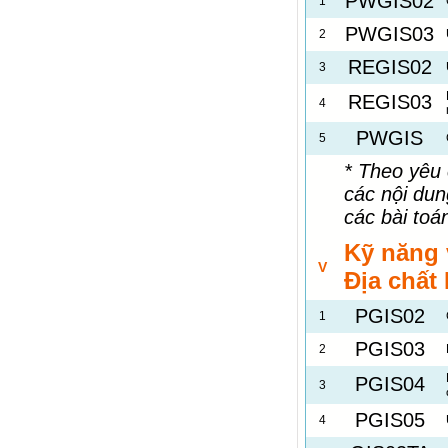
PWGIS02
1
PWGIS03
2
REGIS02
3
REGIS03
4
PWGIS
5
* Theo yêu 
các nội du
các bài toá
Kỹ năng 
V
Địa chất
PGIS02
1
PGIS03
2
PGIS04
3
PGIS05
4