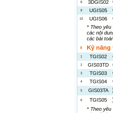
3DGIS02
8
UGIS05
9
UGIS06
10
* Theo yêu 
các nội du
các bài toá
Kỹ năng 
II
TGIS02
1
GIS03TD
2
TGIS03
3
TGIS04
4
GIS03TA
5
TGIS05
6
* Theo yêu 