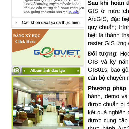
Ngoài đào tạo theo yêu cầu, Tư vấn
Sau khi hoàn 
GeoViệt thường xuyên mở các khóa
đào tạo cấp chứng chỉ. Tham khảo lịch
GIS ở mức ch
khai giảng các khóa đào tạo
tại đây
ArcGIS, đặc bi
Các khóa đào tạo đã thực hiện
quy chuẩn; trì
biệt là thành t
raster GIS ứng 
Đối tượng
:
Học
GIS và kỹ năn
GIS01s
, bao gồ
cán bộ chuyên
Phương pháp v
hành, demo và 
được chuẩn bị đ
kết quả nghiên 
được cung cấp 
Đào tạo GIS HTKT đô thị tại Đà Nẵng
thực hành Arc