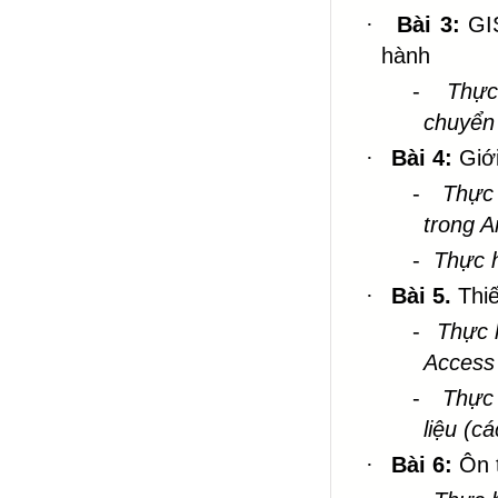
·
Bài 3:
GI
hành
-
Thực
chuyển 
·
Bài 4:
Giớ
-
Thực 
trong 
-
Thực h
·
Bài 5.
Thi
-
Thực h
Access
-
Thực
liệu (c
·
Bài 6:
Ôn 