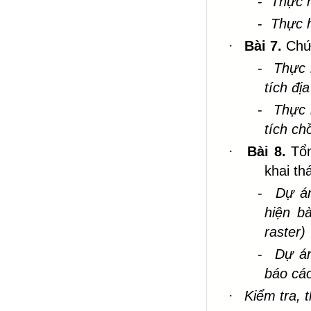
-
Thực h
-
Thực h
·
Bài 7.
Chứ
-
Thực 
tích đị
-
Thực 
tích ch
·
Bài 8.
Tổ
khai th
-
Dự án
hiện b
raster)
-
Dự án
báo cáo
·
Kiểm tra, 