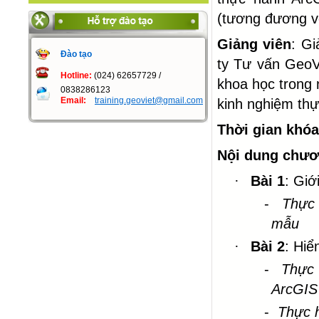
(tương đương v
Giảng viên
: Gi
Đào tạo
ty Tư vấn GeoVi
Hotline:
(024) 62657729 /
khoa học trong 
0838286123
Email:
training.geoviet@gmail.com
kinh nghiệm thực
Thời gian khó
Nội dung chươ
·
Bài 1
: Giớ
-
Thực 
mẫu
·
Bài 2
: Hiể
-
Thực 
ArcGIS
-
Thực h