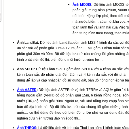
Ảnh MODIS
:
Dữ liệu ảnh MODIS từ
phân giải trung bình (250m, 500
dõi biến động lớp phủ, theo dõi mù
mặt nước biển… của một khu vực, v
toàn lãnh thổ và lãnh hải của Việt 
ảnh trung bình theo tháng, theo m
Ảnh LandSat:
Dữ liệu ảnh LandSat gồm ảnh MSS 4 kênh đa sắc với độ
đa sắc với độ phân giải 30m & 120m, ảnh ETM+ gồm 1 kênh toàn sắc vớ
phân giải 30m và 90m. Bộ dữ liệu lưu trữ của chúng tôi gồm những 
trình phát triển đô thị, biến động môi trường, vùng bờ…
Ảnh SPOT:
Dữ liệu ảnh SPOT gồm ảnh SPOT4 với 4 kênh đa sắc với
kênh toàn sắc độ phân giải đến 2.5m và 4 kênh đa sắc với độ ph
dụng để lập và cập nhật bản đồ sử dụng đất, bản đồ nông nghiệp và bản 
Ảnh ASTER
:
Dữ liệu ảnh ASTER từ vệ tinh TERRA và AQUA gồm 14 kên
hồng ngoại gần (VNIR) có độ phân giải 15m, 6 kênh hồng ngoại són
nhiệt (TIR) độ phân giải 90m. Ngoài ra, với khả năng bay chụp ảnh s
bản đồ địa hình số. Bộ dữ liệu lưu trữ của chúng tôi gồm những ản
quốc… có thể dùng để theo dõi biến động lớp phủ và sử dụng đất, độ 
nghiên cứu hiện tượng đảo nhiệt đô thị
…
Ảnh THEOS
:
Là dữ liệu ảnh vệ tinh của Thái Lan gồm 1 kênh toàn sắc