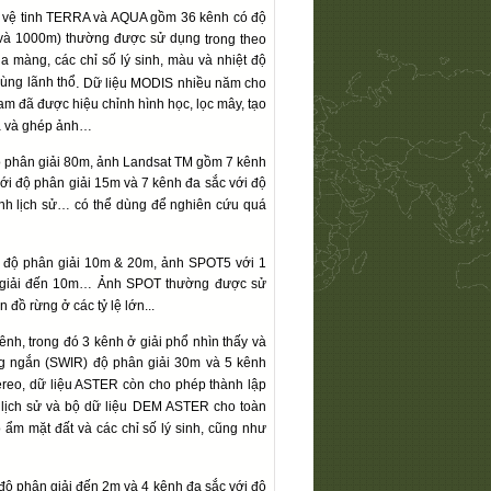
 vệ tinh TERRA và AQUA gồm 36 kênh có độ
m và 1000m) thường được sử dụng
trong theo
a màng, các chỉ số lý sinh, màu và nhiệt độ
ùng lãnh thổ
.
Dữ liệu MODIS nhiều năm cho
Nam đã được hiệu chỉnh hình học, lọc mây, tạo
ùa và ghép ảnh…
 phân giải 80m, ảnh Landsat TM gồm 7 kênh
i độ phân giải 15m và 7 kênh đa sắc với độ
ảnh lịch sử… có thể dùng để nghiên cứu quá
 độ phân giải 10m & 20m, ảnh SPOT5 với 1
ân giải đến 10m… Ảnh SPOT thường được sử
đồ rừng ở các tỷ lệ lớn...
h, trong đó 3 kênh ở giải phổ nhìn thấy và
g ngắn (SWIR) độ phân giải 30m và 5 kênh
tereo, dữ liệu ASTER còn cho phép thành lập
h lịch sử và bộ dữ liệu DEM ASTER cho toàn
ẩm mặt đất và các chỉ số lý sinh, cũng như
 độ phân giải đến 2m và 4 kênh đa sắc với độ