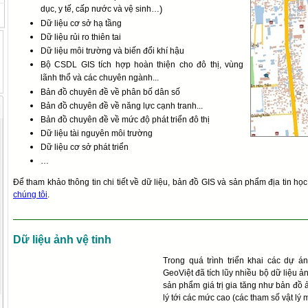
dục, y tế, cấp nước và vệ sinh…
)
Dữ liệu cơ sở hạ tầng
Dữ liệu rủi ro thiên tai
Dữ liệu môi trường và biến đổi khí hậu
Bộ CSDL GIS tích hợp hoàn thiện cho đô thị, vùng
lãnh thổ và các chuyên ngành...
Bản đồ chuyên đề về phân bố dân số
Bản đồ chuyên đề về năng lực cạnh tranh...
Bản đồ chuyên đề về mức độ phát triển đô thị
Dữ liệu tài nguyên môi trường
Dữ liệu cơ sở phát triển
…
Để tham khảo thông tin chi tiết về dữ liệu, bản đồ GIS và sản phẩm địa tin học
chúng tôi
.
Dữ liệu ảnh vệ tinh
Trong quá trình triển khai các dự 
GeoViệt đã tích lũy nhiều bộ dữ liệu ả
sản phẩm giá trị gia tăng như bản đồ 
lý tới các mức cao (các tham số vật lý 