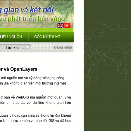
 LIỆU NGUỒN
GÓC KỸ THUẬT
Đăng nhập
r và OpenLayers
IS mã nguồn mở và kỹ năng sử dụng công
 địa không gian trên môi trường Internet
cơ bản về WebGIS mã nguồn mở; quản lý và
n thị, thao tác với dữ liệu không gian trên
quản lý hoặc cần chia sẻ thông tin địa không
có kiến thức cơ bản về bản đồ, GIS và đã học