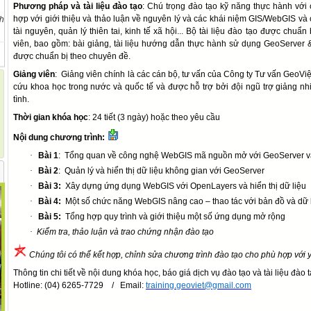
Phương pháp và tài liệu đào tạo
:
Chú trọng đào tạo kỹ năng thực hành vớ
hợp với giới thiệu và thảo luận về nguyên lý và các khái niệm GIS/WebGIS và c
ch
tài nguyên, quản lý thiên tai, kinh tế xã hội... Bộ tài liệu đào tạo được chu
viên, bao gồm: bài giảng, tài liệu hướng dẫn thực hành sử dụng GeoServer
được chuẩn bị theo chuyên đề.
Giảng viên
:
Giảng viên chính là các cán bộ, tư vấn của Công ty Tư vấn GeoViệ
cứu khoa học trong nước và quốc tế và được hỗ trợ bởi đội ngũ trợ giảng nh
tình.
Thời gian khóa học
: 24 tiết (3 ngày) hoặc theo yêu cầu
Nội dung chương trình:
·
Bài 1
:
Tổng quan về công nghệ WebGIS mã nguồn mở với GeoServer 
·
Bài 2
:
Quản lý và hiển thị dữ liệu không gian với GeoServer
·
Bài 3:
Xây dựng ứng dụng WebGIS với OpenLayers và hiển thị dữ liệu
·
Bài 4:
Một số chức năng WebGIS nâng cao – thao tác với bản đồ và dữ 
·
Bài 5:
Tổng hợp quy trình và giới thiệu một số ứng dụng mở rộng
·
Kiểm tra, thảo luận và trao chứng nhận đào tạo
Chúng tôi có thể kết hợp, chỉnh sửa chương trình đào tạo cho phù hợp vớ
Thông tin chi tiết về nội dung khóa học, báo giá dịch vụ đào tạo và tài liệu đào t
Hotline: (04) 6265-7729
/
Email:
training.geoviet@gmail.com