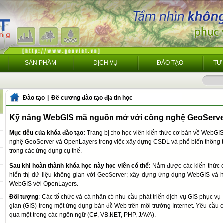
SẢN PHẨM
DỊCH VỤ
ĐÀO TẠO
TƯ
Đào tạo
|
Đề cương đào tạo địa tin học
Kỹ năng WebGIS mã nguồn mở với công nghệ GeoServe
Mục tiêu của khóa đào tạo:
Trang bị cho học viên kiến thức cơ bản về WebG
nghệ GeoServer và OpenLayers trong việc xây dựng CSDL và phổ biến thông tin
trong các ứng dụng cụ thể.
Sau khi hoàn thành khóa học này học viên có thể
:
Nắm được các kiến thức 
hiển thị dữ liệu không gian với GeoServer; xây dựng ứng dụng WebGIS và hiể
WebGIS với OpenLayers.
Đối tượng
:
Các tổ chức và cá nhân có nhu cầu phát triển dịch vụ GIS phục vụ 
gian (GIS) trong một ứng dụng bản đồ Web trên môi trường Internet. Yêu cầu 
qua một trong các ngôn ngữ (C#, VB.NET, PHP, JAVA).