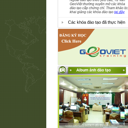
Ngoài đào tạo theo yêu cầu, Tư vấn
GeoViệt thường xuyên mở các khóa
đào tạo cấp chứng chỉ. Tham khảo lị
khai giảng các khóa đào tạo
tại đây
Các khóa đào tạo đã thực hiện
Đào tạo GIS HTKT đô thị tại Cần Thơ