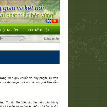
 LIỆU NGUỒN
GÓC KỸ THUẬT
Đăng nhập
 lượng theo quy chuẩn và quy phạm, Tư vấn
 phi không gian và phi cấu trúc, dữ liệu viễn
ng, Tư vấn GeoViệt xác định yêu cầu thông
S / GNSS hiện đại nhằm thu thập dữ liệu và xây