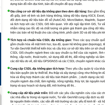
dựng bản đồ nền địa hình, bản đồ chuyên đề quy chuẩn.
Gia công cơ sở dữ liệu địa không gian theo đơn đặt hàng:
Bao gồm tổng 
đồ giấy, ảnh vệ tinh và ảnh hàng không, bảng dữ liệu dạng ASCII, Exc
đổi định dạng dữ liệu bản đồ số (AutoCAD, MicroStation, MapInfo, Supe
và tích hợp với các CSDL GIS liên quan. Với đội ngũ lập trình GIS, Tư
nhằm nâng cao tốc độ và chất lượng và giảm giá thành gia công dữ liệu
hiện các bản vẽ kỹ thuật cho các công trình, phối cảnh 3D và dữ liệu phi
Tích hợp và chuẩn hóa CSDL địa không gian:
Theo các quy chuẩn quốc
gồm chuẩn hóa về mặt hình học, tọa độ, quan hệ không gian (topology), tên 
Tư vấn GeoViệt thiết kế kiến trúc và cấu trúc cơ sở dữ liệu trên cơ sở ch
CSDL GIS chuyên ngành theo các quy chuẩn cụ thể của các ngành, lĩnh v
thông, cấp nước, thoát nước, sử dụng đất đô thị, đất nông nghiệp và lâm
các dữ liệu đo vẽ, dữ liệu GPS/GNSS và các CSDL chuyên ngành khác củ
Cung cấp CSDL địa không gian tích hợp:
Theo yêu cầu quản lý của khác
liệu bản quyền (do tự thiết kế, thu thập và xây dựng) cũng như thông tin dữ 
hóa và tổng hợp thành các dữ liệu bán thành phẩm…) dưới dạng các bộ 
chuyên ngành địa chất, lâm nghiệp, nông nghiệp, thủy lợi, tài nguyên nước
trạng và quy hoạch sử dụng đất, môi trường đô thị...
Cung cấp dữ liệu phát triển:
Đối với các yêu cầu nghiên cứu của các chư
các nhà đầu tư trong và ngoài nước, Tư vấn GeoViệt cung cấp dịch vụ dữ 
tài nguyên thiên nhiên, các vấn đề môi trường và các yếu tố kinh tế - xã hội