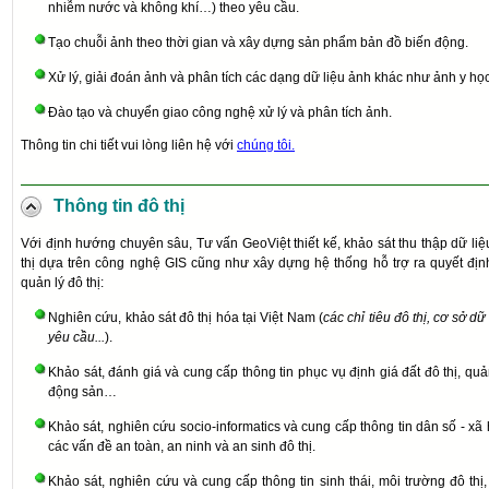
nhiễm nước và không khí…) theo yêu cầu.
Tạo chuỗi ảnh theo thời gian và xây dựng sản phẩm bản đồ biến động.
Xử lý, giải đoán ảnh và phân tích các dạng dữ liệu ảnh khác như ảnh y họ
Đào tạo và chuyển giao công nghệ xử lý và phân tích ảnh.
Thông tin chi tiết vui lòng liên hệ với
chúng tôi.
Thông tin đô thị
Với định hướng chuyên sâu, Tư vấn GeoViệt thiết kế, khảo sát thu thập dữ liệ
thị dựa trên công nghệ GIS cũng như xây dựng hệ thống hỗ trợ ra quyết đị
quản lý đô thị:
Nghiên cứu, khảo sát đô thị hóa tại Việt Nam (
các chỉ tiêu đô thị, cơ sở d
yêu cầu...
)
.
Khảo sát, đánh giá và cung cấp thông tin phục vụ định giá đất đô thị, quả
động sản…
Khảo sát, nghiên cứu socio-informatics và cung cấp thông tin dân số - xã h
các vấn đề an toàn, an ninh và an sinh đô thị
.
Khảo sát, nghiên cứu và cung cấp thông tin sinh thái, môi trường đô thị, 