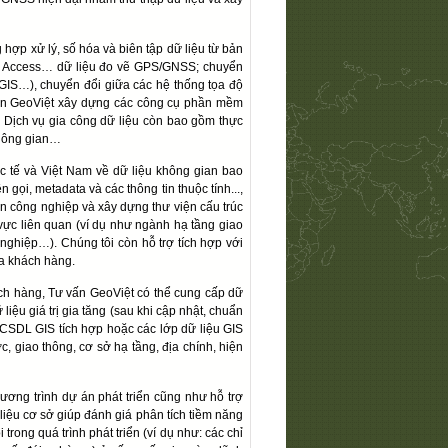
hợp xử lý, số hóa và biên tập dữ liệu từ bản
el, Access… dữ liệu đo vẽ GPS/GNSS; chuyển
rGIS…), chuyển đổi giữa các hệ thống tọa độ
 vấn GeoViệt xây dựng các công cụ phần mềm
. Dịch vụ gia công dữ liệu còn bao gồm thực
 không gian…
 tế và Việt Nam về dữ liệu không gian bao
gọi, metadata và các thông tin thuộc tính...,
uẩn công nghiệp và xây dựng thư viện cấu trúc
ực liên quan (ví dụ như ngành hạ tầng giao
 nghiệp…). Chúng tôi còn hỗ trợ tích hợp với
a khách hàng.
h hàng, Tư vấn GeoViệt có thể cung cấp dữ
liệu giá trị gia tăng (sau khi cập nhật, chuẩn
CSDL GIS tích hợp hoặc các lớp dữ liệu GIS
, giao thông, cơ sở hạ tầng, địa chính, hiện
ơng trình dự án phát triển cũng như hỗ trợ
liệu cơ sở giúp đánh giá phân tích tiềm năng
 trong quá trình phát triển (ví dụ như: các chỉ