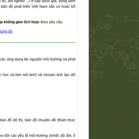
 dân số, đói nghèo…) ở cấp quốc gia, vùng lãnh
à bản đồ phát triển Việt Nam sẵn có hoặc bổ
ịa không gian tích hợp:
theo yêu cầu.
húng tôi
.
ụ các ứng dụng tài nguyên môi trường và phát
nh học và làm nét ảnh) và mosaic ảnh tạo dữ
 bản đồ đô thị, bản đồ chuyên đề (thảm thực
o dõi các yếu tố môi trường (nhiệt, độ ẩm, ô